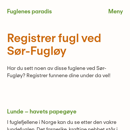
Skip
Fuglenes paradis
to
content
Me
Registrer fugl ved
Sør-Fugløy
Har du sett noen av disse fuglene ved Sør-
Fugløy? Registrer funnene dine under da vel!
Lunde – havets papegøye
I fuglefjellene i Norge kan du se etter den vakre
lundefuglen. Det fargerike, kraftige nebbet står i