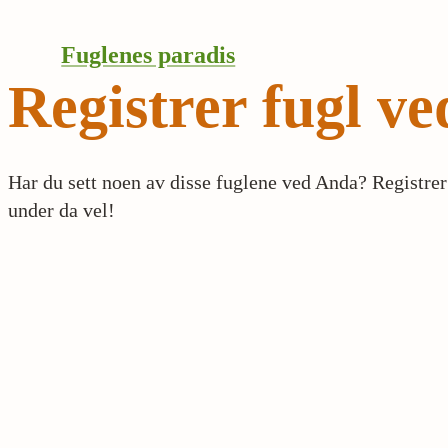
Skip
to
Fuglenes paradis
content
Registrer fugl v
Har du sett noen av disse fuglene ved Anda? Registre
under da vel!