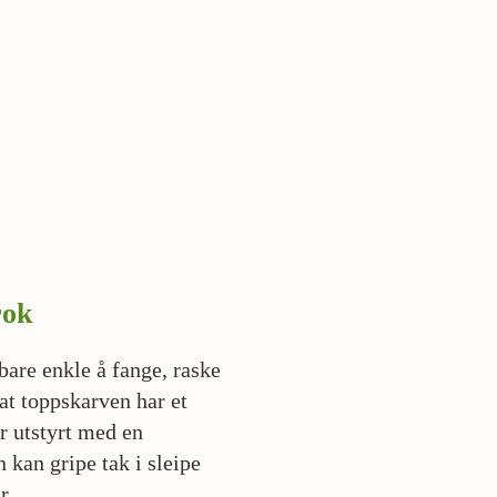
rok
bare enkle å fange, raske
 at toppskarven har et
r utstyrt med en
 kan gripe tak i sleipe
r.