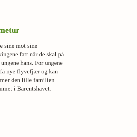
mmetur
e sine mot sine
vingene fatt når de skal på
g ungene hans. For ungene
 få nye flyvefjær og kan
mmer den lille familien
emmet i Barentshavet.