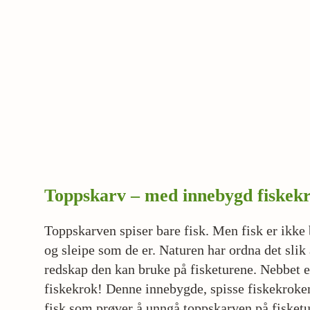
Toppskarv – med innebygd fiskek
Toppskarven spiser bare fisk. Men fisk er ikke 
og sleipe som de er. Naturen har ordna det slik
redskap den kan bruke på fisketurene. Nebbet e
fiskekrok! Denne innebygde, spisse fiskekroken
fisk som prøver å unngå toppskarven på fisketu