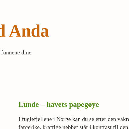
ed Anda
r funnene dine
Lunde – havets papegøye
I fuglefjellene i Norge kan du se etter den vak
fargerike, kraftige nebbet står i kontrast til de