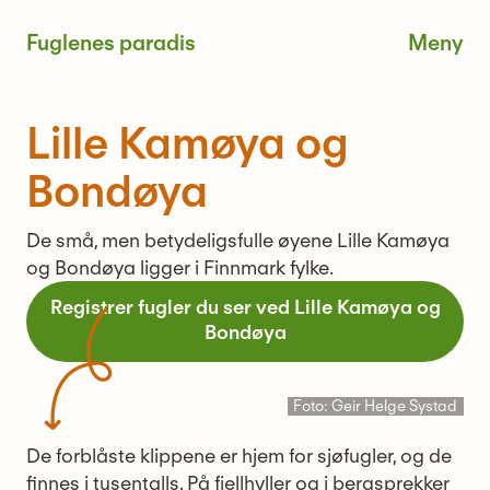
Skip
Fuglenes paradis
to
content
Me
Lille Kamøya og
Bondøya
De små, men betydeligsfulle øyene Lille Kamøya
og Bondøya ligger i Finnmark fylke.
Registrer fugler du ser ved Lille Kamøya og
Bondøya
Foto: Geir Helge Systad
De forblåste klippene er hjem for sjøfugler, og de
finnes i tusentalls. På fjellhyller og i bergsprekker