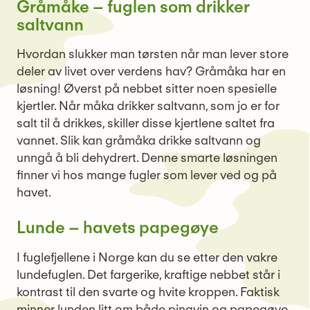
Gråmåke – fuglen som drikker
saltvann
Hvordan slukker man tørsten når man lever store
deler av livet over verdens hav? Gråmåka har en
løsning! Øverst på nebbet sitter noen spesielle
kjertler. Når måka drikker saltvann, som jo er for
salt til å drikkes, skiller disse kjertlene saltet fra
vannet. Slik kan gråmåka drikke saltvann og
unngå å bli dehydrert. Denne smarte løsningen
finner vi hos mange fugler som lever ved og på
havet.
Lunde – havets papegøye
I fuglefjellene i Norge kan du se etter den vakre
lundefuglen. Det fargerike, kraftige nebbet står i
kontrast til den svarte og hvite kroppen. Faktisk
minner lunden litt om både pingvin og papegøye,