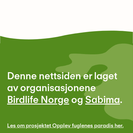
Denne nettsiden er laget
av organisasjonene
Birdlife Norge
og
Sabima
.
Les om prosjektet Opplev fuglenes paradis her.