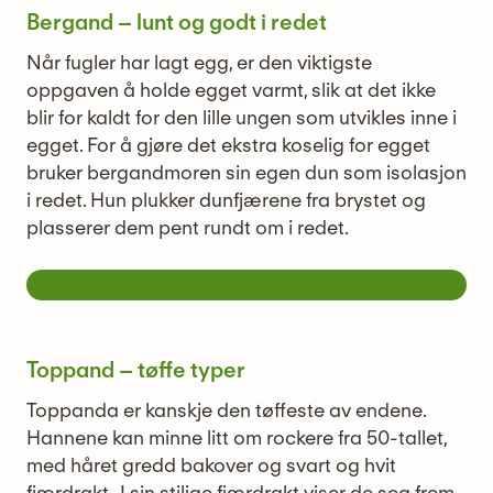
Bergand – lunt og godt i redet
Når fugler har lagt egg, er den viktigste
oppgaven å holde egget varmt, slik at det ikke
blir for kaldt for den lille ungen som utvikles inne i
egget. For å gjøre det ekstra koselig for egget
bruker bergandmoren sin egen dun som isolasjon
i redet. Hun plukker dunfjærene fra brystet og
plasserer dem pent rundt om i redet.
Toppand – tøffe typer
Toppanda er kanskje den tøffeste av endene.
Hannene kan minne litt om rockere fra 50-tallet,
med håret gredd bakover og svart og hvit
fjærdrakt . I sin stilige fjærdrakt viser de seg frem