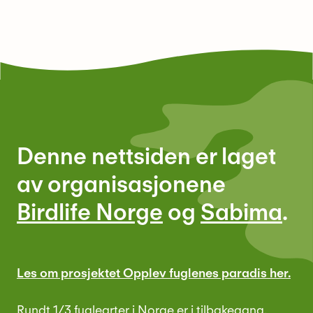
Denne nettsiden er laget
av organisasjonene
Birdlife Norge
og
Sabima
.
Les om prosjektet Opplev fuglenes paradis her.
Rundt 1/3 fuglearter i Norge er i tilbakegang.