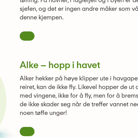
tøffing. På havner, i fuglefjell og i byen er
sjefen, og det er ingen andre måker som v
denne kjempen.
Alke – hopp i havet
Alker hekker på høye klipper ute i havgape
reiret, kan de ikke fly. Likevel hopper de ut
med vingene, ikke for å fly, men for å bremse
de ikke skader seg når de treffer vannet ned
noen tøffe unger!