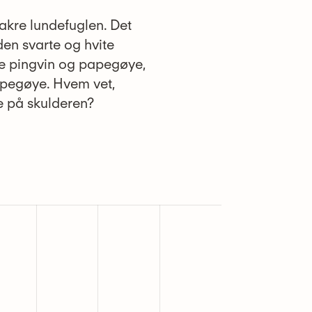
vakre lundefuglen. Det
 den svarte og hvite
de pingvin og papegøye,
øpapegøye. Hvem vet,
e på skulderen?