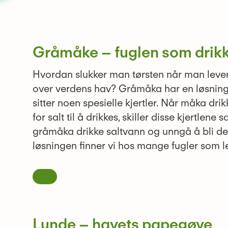
Gråmåke – fuglen som drikk
Hvordan slukker man tørsten når man lever 
over verdens hav? Gråmåka har en løsning
sitter noen spesielle kjertler. Når måka drik
for salt til å drikkes, skiller disse kjertlene 
gråmåka drikke saltvann og unngå å bli d
løsningen finner vi hos mange fugler som l
Lunde – havets papegøye