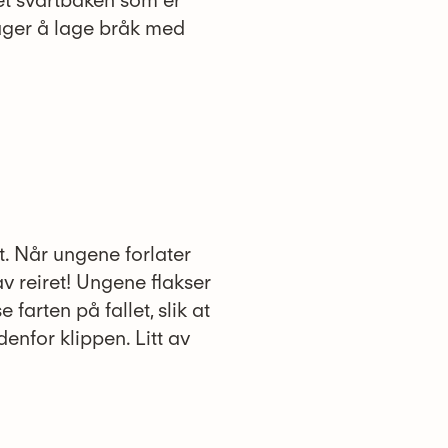
 det svartbaken som er
åger å lage bråk med
t. Når ungene forlater
 av reiret! Ungene flakser
 farten på fallet, slik at
enfor klippen. Litt av