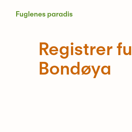
Skip
to
Fuglenes paradis
content
Registrer f
Bondøya