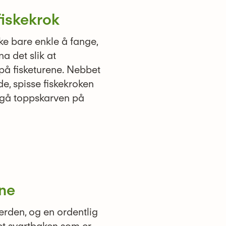
iskekrok
kke bare enkle å fange,
a det slik at
på fisketurene. Nebbet
e, spisse fiskekroken
nngå toppskarven på
ne
erden, og en ordentlig