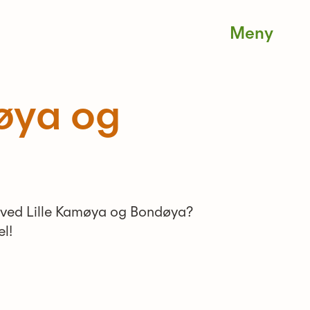
Men
møya og
e ved Lille Kamøya og Bondøya?
l!