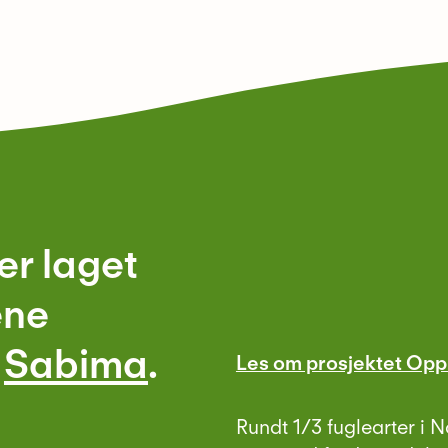
er laget
ene
g
Sabima
.
Les om prosjektet Oppl
Rundt 1/3 fuglearter i N