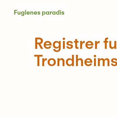
Skip
to
Fuglenes paradis
content
Registrer f
Trondheims