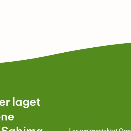
er laget
ene
Les om prosjektet Oppl