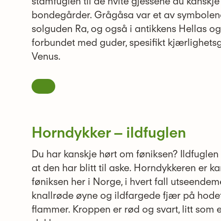
stamfuglen til de hvite gjessene du kanskje
bondegårder. Grågåsa var et av symbolene 
solguden Ra, og også i antikkens Hellas o
forbundet med guder, spesifikt kjærlighets
Venus.
Horndykker – ildfuglen
Du har kanskje hørt om føniksen? Ildfuglen
at den har blitt til aske. Horndykkeren er 
føniksen her i Norge, i hvert fall utseende
knallrøde øyne og ildfargede fjær på hode
flammer. Kroppen er rød og svart, litt som 