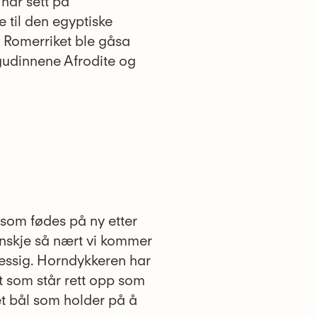
 har sett på
til den egyptiske
g Romerriket ble gåsa
gudinnene Afrodite og
 som fødes på ny etter
kanskje så nært vi kommer
messig. Horndykkeren har
t som står rett opp som
et bål som holder på å