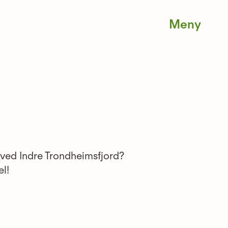
Men
 ved Indre Trondheimsfjord?
l!