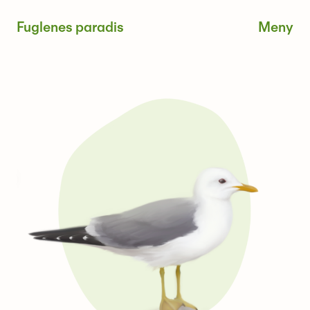
Skip
Fuglenes paradis
to
content
Me