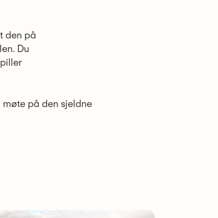
tt den på
len. Du
piller
 møte på den sjeldne