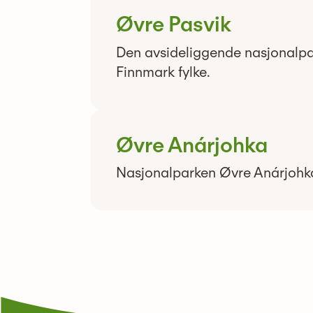
Øvre Pasvik
Den avsideliggende nasjonalpar
Finnmark fylke.
Øvre Anárjohka
Nasjonalparken Øvre Anárjohka 