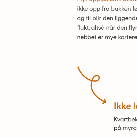
ikke opp fra bakken fø
og til blir den liggend
flukt, altså når den fly
nebbet er mye kortere
Ikke l
Kvartbek
på myra 