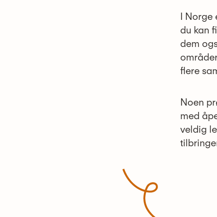
I Norge 
du kan f
dem også
områder 
flere s
Noen prø
med åpen
veldig l
tilbringe