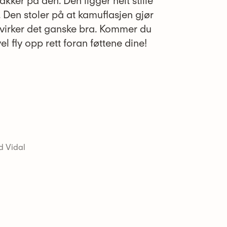
åkker på den. Den ligger helt stille
t. Den stoler på at kamuflasjen gjør
e virker det ganske bra. Kommer du
vel fly opp rett foran føttene dine!
d Vidal