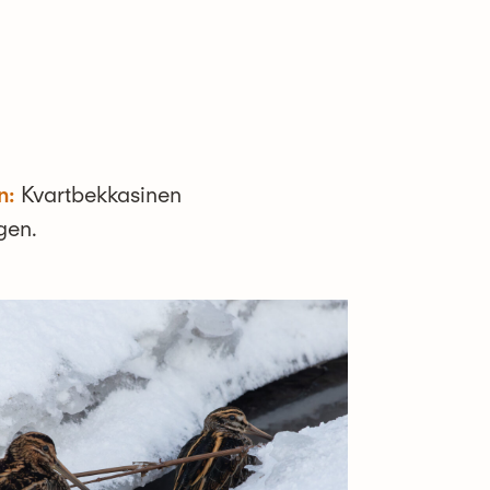
n:
Kvartbekkasinen
gen.