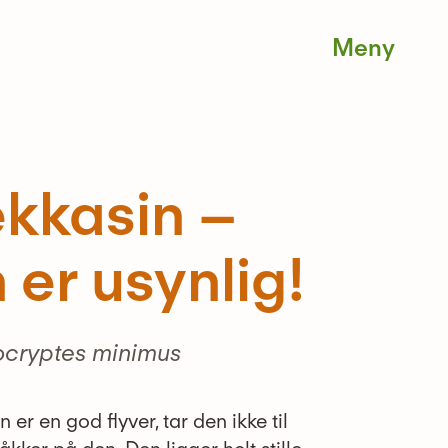
Men
kkasin –
 er usynlig!
ocryptes minimus
er en god flyver, tar den ikke til